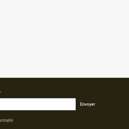
r
Envoyer
ntialité