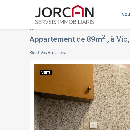
Nou
Liste
Fiche du bien
2
Appartement de 89m
, à Vic
8500, Vic, Barcelona
VENTE