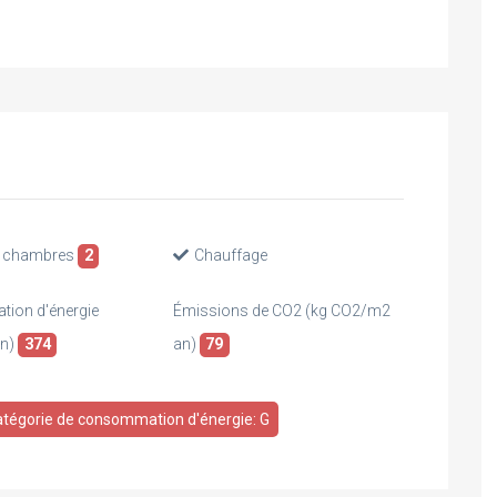
 chambres
2
Chauffage
ion d'énergie
Émissions de CO2 (kg CO2/m2
an)
374
an)
79
tégorie de consommation d'énergie: G