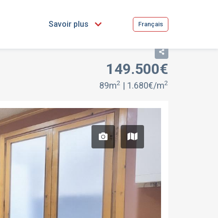
Savoir plus
Français
149.500€
2
2
89m
| 1.680€/m