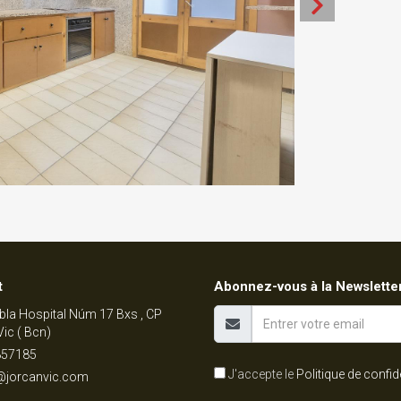
t
Abonnez-vous à la Newslette
la Hospital Núm 17 Bxs , CP
Vic ( Bcn)
57185
J'accepte le
Politique de confide
@jorcanvic.com