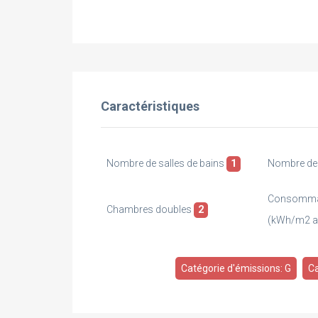
Caractéristiques
Nombre de salles de bains
1
Nombre de
Consommat
Chambres doubles
2
(kWh/m2 
Catégorie d'émissions: G
Ca